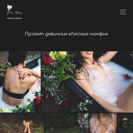
Проект девичник «Лесные нимфы»