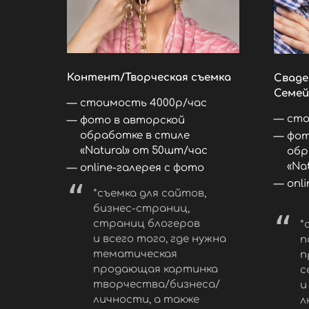
Контент/Творческая съемка
Сваде
Семей
стоимость 4000р/час
сто
фото в авторской
обработке в стиле
фот
«Natural» от 50шт/час
обр
«Na
online-галерея с фото
onl
*съемка для сайтов,
бизнес-страниц,
страниц блогеров
*
и всего того, где нужна
п
тематическая
п
продающая картинка
с
творчества/бизнеса/
и
личности, а также
л