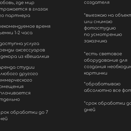
создателя
юбовь, где мир
тражается в глазах
*выезжаю на объек
го партнера
или снимаю
рекомендуемое время
фотостудию
ъемки 1-2 часа
по усмотрению
заказчика
доступна услуга
ренды аксессуаров
*есть световое
 декора из «Вешалки»
оборудование для
создания необходи
аренда студии
картинки
 любого другого
оммерческого
*обрабатываю
омещения
абсолютно все фо
плачивается
тдельно
*срок обработки до
дней
срок обработки до 7
ней