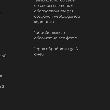
*выезжаю на объект
со своим световым
оборудованием для
т
создания необходимой
картинки
*обрабатываю
абсолютно все фото
*срок обработки до 3
дней
мой
то
 3