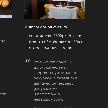
Интерьерная съемка
с
стоимость 2500р/объект
 70
фото в обработке от 70шт
online-галерея с фото
то
*съемка от студий
до 3-х комнатных
квартир в различных
ракурсах, в том числе
деталей интерьера
для рекламы
тов
и портфолио
недвижимости