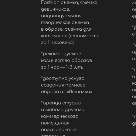
Fashion съемка, съемка
л
девичников,
о
индивидуальная
е
творческая съемка
*
в образе, съемка для
с
каталогов (стоимость
за 1 человека)
*
а
*рекомендуемое
и
количество образов
за 1 час — 1-3 шт.
*
и
*доступна услуга
к
создания полного
п
образа из «Вешалки»
о
*аренда студии
о
и любого другого
коммерческого
*
помещения
д
оплачивается