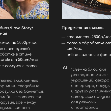
Предметная съемка
бная/Lovе Story/
ная
стоимость 2500р/ча
имость 5000р/час
фото в обработке от
шт/час
о в авторской
аботке в стиле
online-галерея с фо
tural» от 50шт/час
ine-галерея с фото
*съемка блюд для
ресторанов/кафе,
украшений, декора
съемка влюбленных
интерьера, посуды
ар, мини свадебные
и других различных
рогулки без банкетов,
авторских предме
емейные фотосессии
для рекламы
 другие, где между
и портфолио
юдьми витает